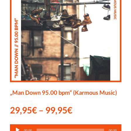
„Man Down 95.00 bpm“ (Karmous Music)
29,95
€
–
99,95
€
Audio-
00:00
00:00