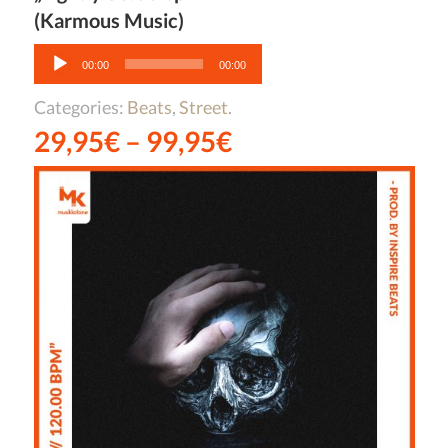
(Karmous Music)
Audio-
Player
00:00
00:00
Categories:
Beats
,
Street
.
29,95
€
–
99,95
€