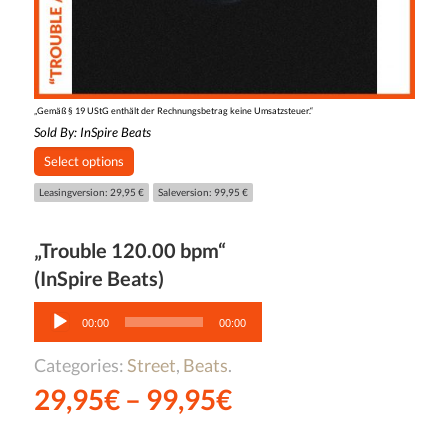
„Gemäß § 19 UStG enthält der Rechnungsbetrag keine Umsatzsteuer.“
Sold By:
InSpire Beats
Select options
Leasingversion: 29,95 €
Saleversion: 99,95 €
„Trouble 120.00 bpm“
(InSpire Beats)
Audio-
Player
00:00
00:00
Categories:
Street
,
Beats
.
29,95
€
–
99,95
€