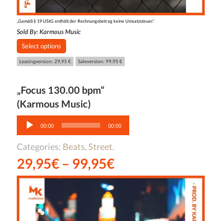
„Gemäß § 19 UStG enthält der Rechnungsbetrag keine Umsatzsteuer.“
Sold By:
Karmous Music
Select options
Leasingversion: 29,95 €
Saleversion: 99,95 €
„Focus 130.00 bpm“
(Karmous Music)
Audio-
Player
00:00
00:00
Categories:
Beats
,
Street
.
29,95
€
–
99,95
€