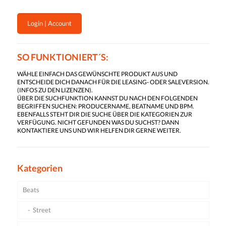
Login | Account
SO FUNKTIONIERT´S:
WÄHLE EINFACH DAS GEWÜNSCHTE PRODUKT AUS UND
ENTSCHEIDE DICH DANACH FÜR DIE LEASING- ODER SALEVERSION.
(
INFOS ZU DEN LIZENZEN
).
ÜBER DIE SUCHFUNKTION KANNST DU NACH DEN FOLGENDEN
BEGRIFFEN SUCHEN: PRODUCERNAME, BEATNAME UND BPM.
EBENFALLS STEHT DIR DIE SUCHE ÜBER DIE KATEGORIEN ZUR
VERFÜGUNG. NICHT GEFUNDEN WAS DU SUCHST? DANN
KONTAKTIERE UNS UND WIR HELFEN DIR GERNE WEITER.
Kategorien
Beats
Street