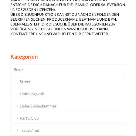
ENTSCHEIDE DICH DANACH FÜR DIE LEASING- ODER SALEVERSION.
(
INFOS ZU DEN LIZENZEN
).
ÜBER DIE SUCHFUNKTION KANNST DU NACH DEN FOLGENDEN
BEGRIFFEN SUCHEN: PRODUCERNAME, BEATNAME UND BPM.
EBENFALLS STEHT DIR DIE SUCHE ÜBER DIE KATEGORIEN ZUR
VERFÜGUNG. NICHT GEFUNDEN WAS DU SUCHST? DANN
KONTAKTIERE UNS UND WIR HELFEN DIR GERNE WEITER.
Kategorien
Beats
Street
Hoffnungsvoll
Liebe/Liebeskummer
Party/Club
Trauer/Tod