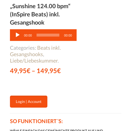
„Sunshine 124.00 bpm“
(InSpire Beats) inkl.
Gesangshook
Audio-
Player
00:00
00:00
Categories:
Beats inkl.
Gesangshooks
,
Liebe/Liebeskummer
.
49,95
€
–
149,95
€
Login | Account
SO FUNKTIONIERT´S:
WÄHLE EINFACH DAS GEWÜNSCHTE PRODUKT AUS UND