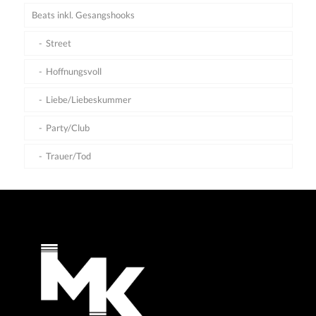
Beats inkl. Gesangshooks
Street
Hoffnungsvoll
Liebe/Liebeskummer
Party/Club
Trauer/Tod