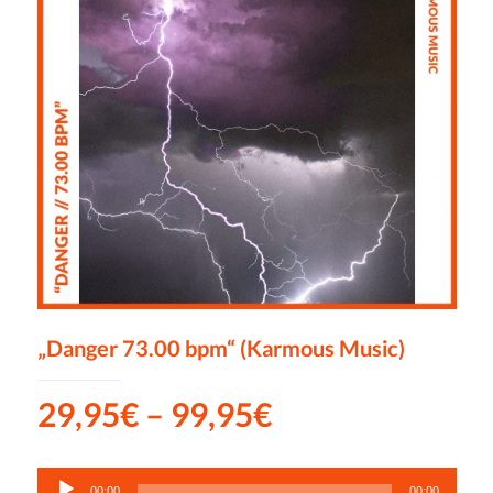
„Danger 73.00 bpm“ (Karmous Music)
29,95
€
–
99,95
€
Audio-
00:00
00:00