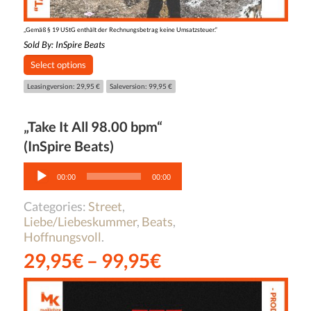
„Gemäß § 19 UStG enthält der Rechnungsbetrag keine Umsatzsteuer.“
Sold By:
InSpire Beats
Select options
Leasingversion: 29,95 €
Saleversion: 99,95 €
„Take It All 98.00 bpm“
(InSpire Beats)
Audio-
Player
00:00
00:00
Categories:
Street
,
Liebe/Liebeskummer
,
Beats
,
Hoffnungsvoll
.
29,95
€
–
99,95
€