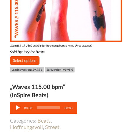
„Gemäß § 19 UStG enthält der Rechnungsbetrag keine Umsatzsteuer.“
Sold By:
InSpire Beats
Select options
Leasingversion: 29,95 €
Saleversion: 99,95 €
„Waves 115.00 bpm“
(InSpire Beats)
Audio-
Player
00:00
00:00
Categories:
Beats
,
Hoffnungsvoll
,
Street
,