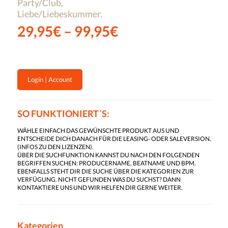
Party/Club
,
Liebe/Liebeskummer
.
29,95
€
–
99,95
€
Login | Account
SO FUNKTIONIERT´S:
WÄHLE EINFACH DAS GEWÜNSCHTE PRODUKT AUS UND
ENTSCHEIDE DICH DANACH FÜR DIE LEASING- ODER SALEVERSION.
(
INFOS ZU DEN LIZENZEN
).
ÜBER DIE SUCHFUNKTION KANNST DU NACH DEN FOLGENDEN
BEGRIFFEN SUCHEN: PRODUCERNAME, BEATNAME UND BPM.
EBENFALLS STEHT DIR DIE SUCHE ÜBER DIE KATEGORIEN ZUR
VERFÜGUNG. NICHT GEFUNDEN WAS DU SUCHST? DANN
KONTAKTIERE UNS UND WIR HELFEN DIR GERNE WEITER.
Kategorien