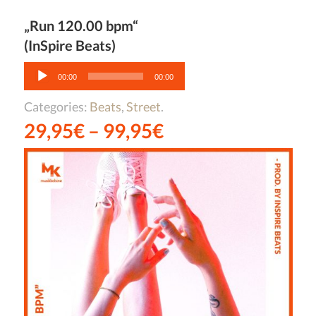
„Run 120.00 bpm“
(InSpire Beats)
Audio-
Player
00:00
00:00
Categories:
Beats
,
Street
.
29,95
€
–
99,95
€