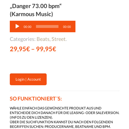
„Danger 73.00 bpm“
(Karmous Music)
Audio-
Player
00:00
00:00
Categories:
Beats
,
Street
.
29,95
€
–
99,95
€
Login | Account
SO FUNKTIONIERT´S:
WÄHLE EINFACH DAS GEWÜNSCHTE PRODUKT AUS UND
ENTSCHEIDE DICH DANACH FÜR DIE LEASING- ODER SALEVERSION.
(
INFOS ZU DEN LIZENZEN
).
ÜBER DIE SUCHFUNKTION KANNST DU NACH DEN FOLGENDEN
BEGRIFFEN SUCHEN: PRODUCERNAME, BEATNAME UND BPM.