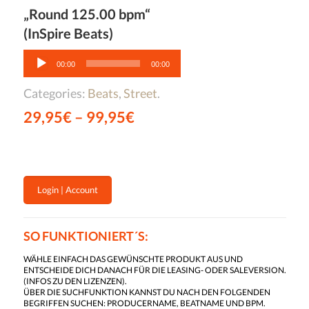
„Round 125.00 bpm“
(InSpire Beats)
Audio-
Player
00:00
00:00
Categories:
Beats
,
Street
.
29,95
€
–
99,95
€
Login | Account
SO FUNKTIONIERT´S:
WÄHLE EINFACH DAS GEWÜNSCHTE PRODUKT AUS UND
ENTSCHEIDE DICH DANACH FÜR DIE LEASING- ODER SALEVERSION.
(
INFOS ZU DEN LIZENZEN
).
ÜBER DIE SUCHFUNKTION KANNST DU NACH DEN FOLGENDEN
BEGRIFFEN SUCHEN: PRODUCERNAME, BEATNAME UND BPM.