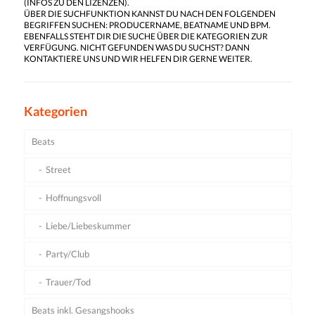
(
INFOS ZU DEN LIZENZEN
).
ÜBER DIE SUCHFUNKTION KANNST DU NACH DEN FOLGENDEN
BEGRIFFEN SUCHEN: PRODUCERNAME, BEATNAME UND BPM.
EBENFALLS STEHT DIR DIE SUCHE ÜBER DIE KATEGORIEN ZUR
VERFÜGUNG. NICHT GEFUNDEN WAS DU SUCHST? DANN
KONTAKTIERE UNS UND WIR HELFEN DIR GERNE WEITER.
Kategorien
Beats
Street
Hoffnungsvoll
Liebe/Liebeskummer
Party/Club
Trauer/Tod
Beats inkl. Gesangshooks