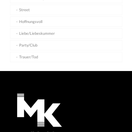
Street
Hoffnungsvoll
Liebe/Liebeskummer
Party/Club
Trauer/Tod