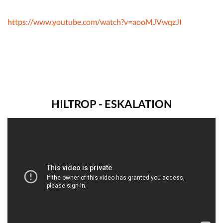
https://www.youtube.com/watch?v=aooMJVwqzJI
HILTROP - ESKALATION